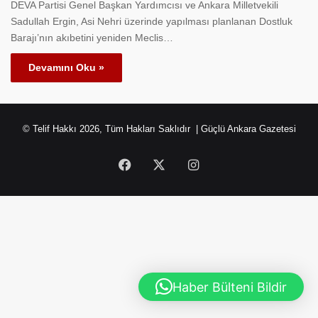
DEVA Partisi Genel Başkan Yardımcısı ve Ankara Milletvekili
Sadullah Ergin, Asi Nehri üzerinde yapılması planlanan Dostluk
Barajı’nın akıbetini yeniden Meclis…
Devamını Oku »
© Telif Hakkı 2026, Tüm Hakları Saklıdır | Güçlü Ankara Gazetesi
Facebook
X
Instagram
Haber Bülteni Bildir