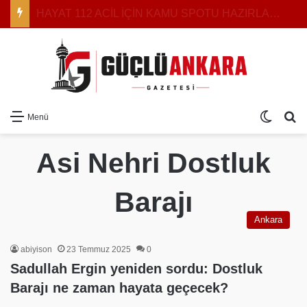
HAYAT 112 ACİL İÇİN KAMU SPOTU HAZIRLANDI: YEREL MEDYAYA YAYIN ÇAĞRISI
Dış gö
Ar
Menü
Asi Nehri Dostluk
Barajı
Ankara
abiyison
23 Temmuz 2025
0
Sadullah Ergin yeniden sordu: Dostluk
Barajı ne zaman hayata geçecek?