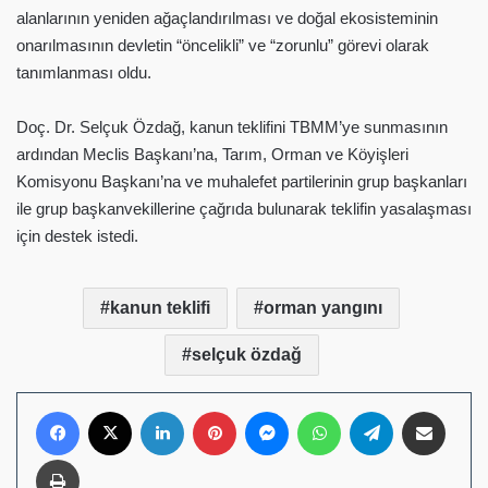
alanlarının yeniden ağaçlandırılması ve doğal ekosisteminin
onarılmasının devletin “öncelikli” ve “zorunlu” görevi olarak
tanımlanması oldu.
Doç. Dr. Selçuk Özdağ, kanun teklifini TBMM’ye sunmasının
ardından Meclis Başkanı’na, Tarım, Orman ve Köyişleri
Komisyonu Başkanı’na ve muhalefet partilerinin grup başkanları
ile grup başkanvekillerine çağrıda bulunarak teklifin yasalaşması
için destek istedi.
kanun teklifi
orman yangını
selçuk özdağ
Facebook
X
LinkedIn
Pinterest
Messenger
WhatsApp
Telegram
E-Posta ile pay
Yazdır