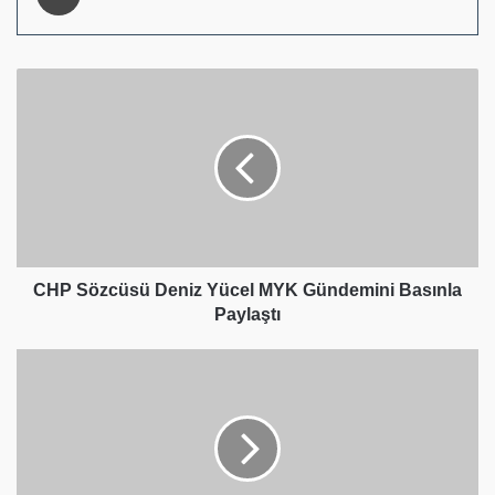
CHP
Sözcüsü
Deniz
Yücel
MYK
Gündemini
Basınla
Paylaştı
CHP Sözcüsü Deniz Yücel MYK Gündemini Basınla
Paylaştı
CHP
Genel
Başkanı
Özgür
Özel,
Tokat