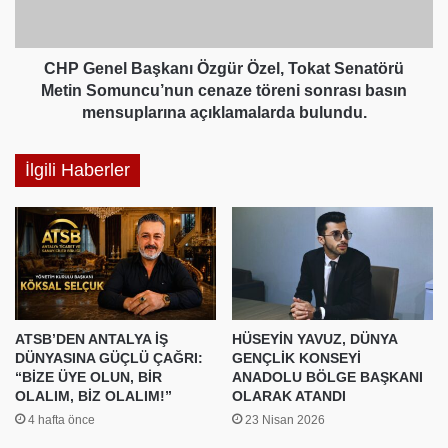
Senatörü
Metin
Somuncu’nun
cenaze
CHP Genel Başkanı Özgür Özel, Tokat Senatörü
töreni
Metin Somuncu’nun cenaze töreni sonrası basın
sonrası
mensuplarına açıklamalarda bulundu.
basın
mensuplarına
İlgili Haberler
açıklamalarda
bulundu.
ATSB’DEN ANTALYA İŞ
HÜSEYİN YAVUZ, DÜNYA
DÜNYASINA GÜÇLÜ ÇAĞRI:
GENÇLİK KONSEYİ
“BİZE ÜYE OLUN, BİR
ANADOLU BÖLGE BAŞKANI
OLALIM, BİZ OLALIM!”
OLARAK ATANDI
4 hafta önce
23 Nisan 2026