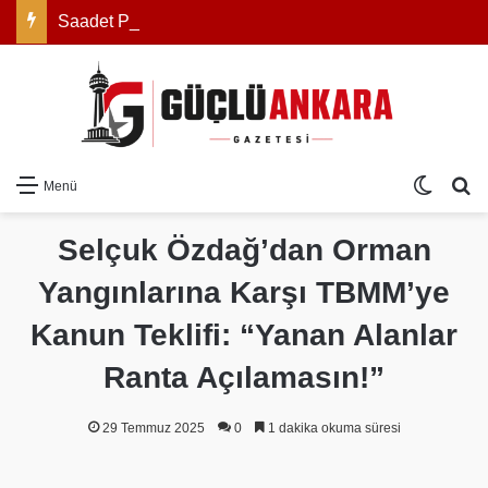
Saadet Partisi Genel Başkanı Mahmut Arıkan: “Açıklanan rakam zam değil, reel olarak indirimdir”
Dış gö
Ar
Menü
Selçuk Özdağ’dan Orman
Yangınlarına Karşı TBMM’ye
Kanun Teklifi: “Yanan Alanlar
Ranta Açılamasın!”
29 Temmuz 2025
0
1 dakika okuma süresi