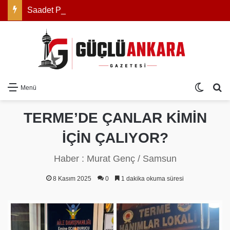
Saadet Partisi Genel Başkanı Mahmut Arıkan: “Açıklanan rakam zam değil, reel olarak indirimdir”
Dış gö
Ar
Menü
TERME’DE ÇANLAR KİMİN
İÇİN ÇALIYOR?
Haber : Murat Genç / Samsun
8 Kasım 2025
0
1 dakika okuma süresi