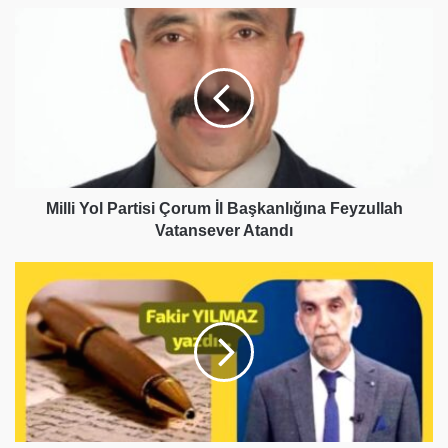
Milli
Yol
Partisi
Çorum
İl
Başkanlığına
Feyzullah
Vatansever
Atandı
Milli Yol Partisi Çorum İl Başkanlığına Feyzullah
Vatansever Atandı
Hemşo!..
‘Çayı
koy,
yeniden
başlıyoruz..