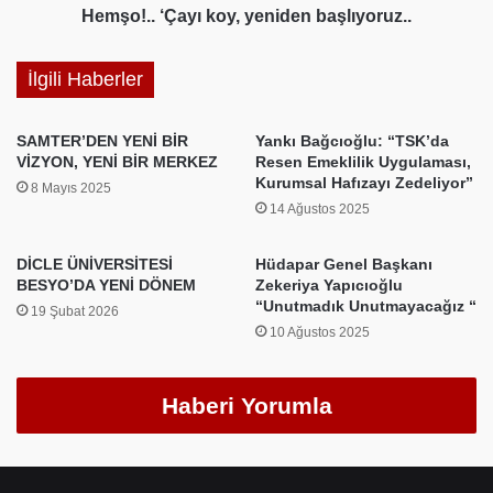
Hemşo!.. ‘Çayı koy, yeniden başlıyoruz..
İlgili Haberler
SAMTER’DEN YENİ BİR
Yankı Bağcıoğlu: “TSK’da
VİZYON, YENİ BİR MERKEZ
Resen Emeklilik Uygulaması,
Kurumsal Hafızayı Zedeliyor”
8 Mayıs 2025
14 Ağustos 2025
DİCLE ÜNİVERSİTESİ
Hüdapar Genel Başkanı
BESYO’DA YENİ DÖNEM
Zekeriya Yapıcıoğlu
“Unutmadık Unutmayacağız “
19 Şubat 2026
10 Ağustos 2025
Haberi Yorumla