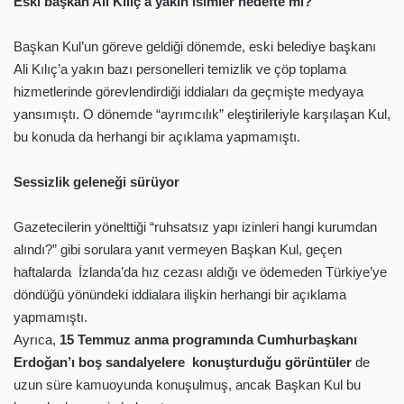
Eski başkan Ali Kılıç’a yakın isimler hedefte mi?
Başkan Kul’un göreve geldiği dönemde, eski belediye başkanı
Ali Kılıç’a yakın bazı personelleri temizlik ve çöp toplama
hizmetlerinde görevlendirdiği iddiaları da geçmişte medyaya
yansımıştı. O dönemde “ayrımcılık” eleştirileriyle karşılaşan Kul,
bu konuda da herhangi bir açıklama yapmamıştı.
Sessizlik geleneği sürüyor
Gazetecilerin yönelttiği “ruhsatsız yapı izinleri hangi kurumdan
alındı?” gibi sorulara yanıt vermeyen Başkan Kul, geçen
haftalarda İzlanda’da hız cezası aldığı ve ödemeden Türkiye’ye
döndüğü yönündeki iddialara ilişkin herhangi bir açıklama
yapmamıştı.
Ayrıca,
15 Temmuz anma programında Cumhurbaşkanı
Erdoğan’ı boş sandalyelere konuşturduğu görüntüler
de
uzun süre kamuoyunda konuşulmuş, ancak Başkan Kul bu