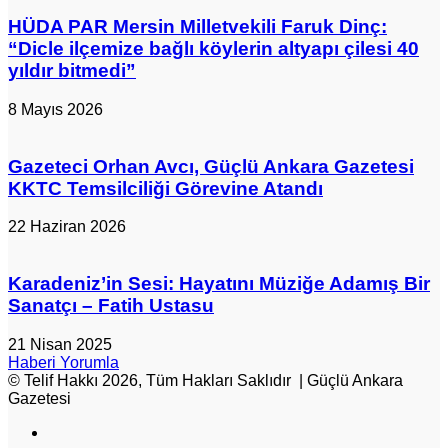
HÜDA PAR Mersin Milletvekili Faruk Dinç:
“Dicle ilçemize bağlı köylerin altyapı çilesi 40
yıldır bitmedi”
8 Mayıs 2026
Gazeteci Orhan Avcı, Güçlü Ankara Gazetesi
KKTC Temsilciliği Görevine Atandı
22 Haziran 2026
Karadeniz’in Sesi: Hayatını Müziğe Adamış Bir
Sanatçı – Fatih Ustasu
21 Nisan 2025
Haberi Yorumla
© Telif Hakkı 2026, Tüm Hakları Saklıdır | Güçlü Ankara
Gazetesi
Facebook