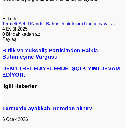
Etiketler
Termeli Şehit Kander Babür Unutulmadı Unutulmayacak
4 Eylül 2025
0
Bir dakikadan az
Paylaş
Facebook
X
LinkedIn
Pinterest
Messenger
Messenger
WhatsApp
Telegram
E-
Yazdır
Posta
Birlik
Birlik ve Yükseliş Partisi’nden Halkla
ile
ve
Bütünleşme Vurgusu
paylaş
Yükseliş
Partisi’nden
DEM'Lİ
DEM'Lİ BELEDİYELERDE İŞÇİ KIYIMI DEVAM
Halkla
BELEDİYELERDE
EDİYOR.
Bütünleşme
İŞÇİ
Vurgusu
KIYIMI
İlgili Haberler
DEVAM
EDİYOR.
Terme’de ayakkabı nereden alınır?
6 Ocak 2026