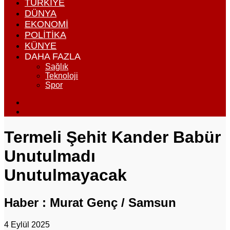
TÜRKIYE
DÜNYA
EKONOMI
POLITIKA
KÜNYE
DAHA FAZLA
Sağlık
Teknoloji
Spor
Dış
görünümü
Arama
değiştir
yap
...
Termeli Şehit Kander Babür
Unutulmadı
Unutulmayacak
Haber : Murat Genç / Samsun
4 Eylül 2025