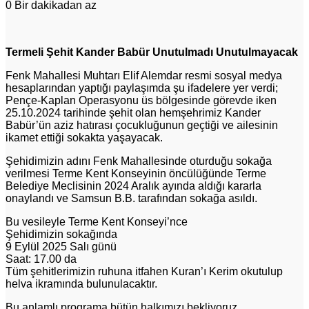
0
Bir dakikadan az
Termeli Şehit Kander Babür Unutulmadı Unutulmayacak
Fenk Mahallesi Muhtarı Elif Alemdar resmi sosyal medya
hesaplarından yaptığı paylaşımda şu ifadelere yer verdi;
Pençe-Kaplan Operasyonu üs bölgesinde görevde iken
25.10.2024 tarihinde şehit olan hemşehrimiz Kander
Babür’ün aziz hatırası çocukluğunun geçtiği ve ailesinin
ikamet ettiği sokakta yaşayacak.
Şehidimizin adını Fenk Mahallesinde oturduğu sokağa
verilmesi Terme Kent Konseyinin öncülüğünde Terme
Belediye Meclisinin 2024 Aralık ayında aldığı kararla
onaylandı ve Samsun B.B. tarafından sokağa asıldı.
Bu vesileyle Terme Kent Konseyi’nce
Şehidimizin sokağında
9 Eylül 2025 Salı günü
Saat: 17.00 da
Tüm şehitlerimizin ruhuna itfahen Kuran’ı Kerim okutulup
helva ikramında bulunulacaktır.
Bu anlamlı programa bütün halkımızı bekliyoruz.