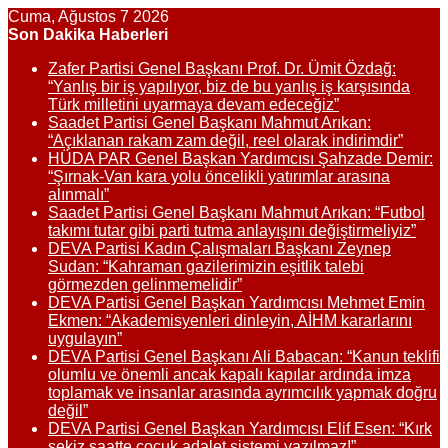
Cuma, Ağustos 7 2026
Son Dakika Haberleri
Zafer Partisi Genel Başkanı Prof. Dr. Ümit Özdağ:
“Yanlış bir iş yapılıyor, biz de bu yanlış iş karşısında
Türk milletini uyarmaya devam edeceğiz”
Saadet Partisi Genel Başkanı Mahmut Arıkan:
“Açıklanan rakam zam değil, reel olarak indirimdir”
HÜDA PAR Genel Başkan Yardımcısı Şahzade Demir:
“Şırnak-Van kara yolu öncelikli yatırımlar arasına
alınmalı”
Saadet Partisi Genel Başkanı Mahmut Arıkan: “Futbol
takımı tutar gibi parti tutma anlayışını değiştirmeliyiz”
DEVA Partisi Kadın Çalışmaları Başkanı Zeynep
Sudan: “Kahraman gazilerimizin eşitlik talebi
görmezden gelinmemelidir”
DEVA Partisi Genel Başkan Yardımcısı Mehmet Emin
Ekmen: “Akademisyenleri dinleyin, AİHM kararlarını
uygulayın”
DEVA Partisi Genel Başkanı Ali Babacan: “Kanun teklifi
olumlu ve önemli ancak kapalı kapılar ardında imza
toplamak ve insanlar arasında ayrımcılık yapmak doğru
değil”
DEVA Partisi Genel Başkan Yardımcısı Elif Esen: “Kırk
sekiz saatte çocuk adalet sistemi yazılmaz!”