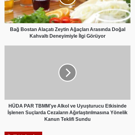
Arasında
Doğal
Kahvaltı
Deneyimiyle
İlgi
Bağ Bostan Alaçatı Zeytin Ağaçları Arasında Doğal
Görüyor
Kahvaltı Deneyimiyle İlgi Görüyor
HÜDA
PAR
TBMM’ye
Alkol
ve
Uyuşturucu
Etkisinde
İşlenen
Suçlarda
Cezaların
HÜDA PAR TBMM’ye Alkol ve Uyuşturucu Etkisinde
Ağırlaştırılmasına
İşlenen Suçlarda Cezaların Ağırlaştırılmasına Yönelik
Yönelik
Kanun Teklifi Sundu
Kanun
Teklifi