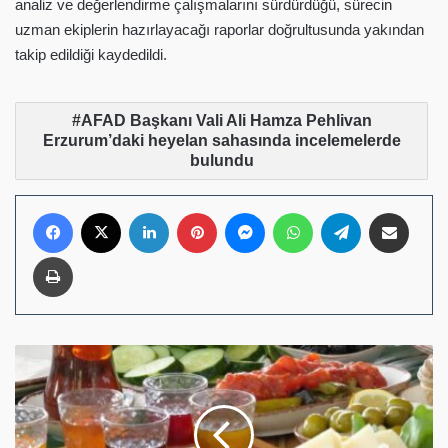
analiz ve değerlendirme çalışmalarını sürdürdüğü, sürecin
uzman ekiplerin hazırlayacağı raporlar doğrultusunda yakından
takip edildiği kaydedildi.
AFAD Başkanı Vali Ali Hamza Pehlivan
Erzurum’daki heyelan sahasında incelemelerde
bulundu
Facebook
X
LinkedIn
Pinterest
Messenger
WhatsApp
Telegram
E-Posta ile pay
Yazdır
Bağ
Bostan
Alaçatı
Zeytin
Ağaçları