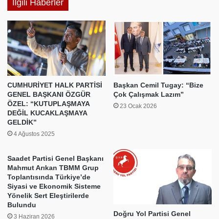
İlgili Haberler
Sundu
CUMHURİYET HALK PARTİSİ
Başkan Cemil Tugay: “Bize
GENEL BAŞKANI ÖZGÜR
Çok Çalışmak Lazım”
ÖZEL: “KUTUPLAŞMAYA
23 Ocak 2026
DEĞİL KUCAKLAŞMAYA
GELDİK”
4 Ağustos 2025
Saadet Partisi Genel Başkanı
Mahmut Arıkan TBMM Grup
Toplantısında Türkiye’de
Siyasi ve Ekonomik Sisteme
Yönelik Sert Eleştirilerde
Bulundu
Doğru Yol Partisi Genel
3 Haziran 2026