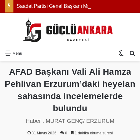
Saadet Partisi Genel Başkanı Mahmut Arıkan: “Açıklanan rakam zam değil, reel olarak indirimdir”
Dış gö
Ar
Menü
AFAD Başkanı Vali Ali Hamza
Pehlivan Erzurum’daki heyelan
sahasında incelemelerde
bulundu
Haber : MURAT GENÇ/ ERZURUM
31 Mayıs 2026
0
1 dakika okuma süresi