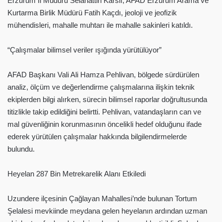
Erzurum İl Müdürü Selahattin Karslı, AFAD Erzurum Arama ve
Kurtarma Birlik Müdürü Fatih Kaçdı, jeoloji ve jeofizik
mühendisleri, mahalle muhtarı ile mahalle sakinleri katıldı.
“Çalışmalar bilimsel veriler ışığında yürütülüyor”
AFAD Başkanı Vali Ali Hamza Pehlivan, bölgede sürdürülen
analiz, ölçüm ve değerlendirme çalışmalarına ilişkin teknik
ekiplerden bilgi alırken, sürecin bilimsel raporlar doğrultusunda
titizlikle takip edildiğini belirtti. Pehlivan, vatandaşların can ve
mal güvenliğinin korunmasının öncelikli hedef olduğunu ifade
ederek yürütülen çalışmalar hakkında bilgilendirmelerde
bulundu.
Heyelan 287 Bin Metrekarelik Alanı Etkiledi
Uzundere ilçesinin Çağlayan Mahallesi’nde bulunan Tortum
Şelalesi mevkiinde meydana gelen heyelanın ardından uzman